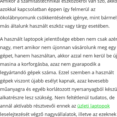
Amikor a számítástechnikai eszközökről van szó, akko
azokkal kapcsolatban éppen így felmerül az
ökolábnyomunk csökkentésének igénye, mint bármel
más általunk használt eszköz vagy tárgy esetében.
A használt laptopok jelentősége ebben nem csak azér
nagy, mert amikor nem újonnan vásárolunk meg egy
gépet, hanem használtan, akkor azzal nem kerül be ú
masina a korforgásba, azaz nem gyarapodik a
legyártandó gépek száma. Ezzel szemben a használt
gépek viszont újabb esélyt kapnak, azaz kevesebb
műanyagra és egyéb korlátozott nyersanyagból készü
alkatrészre lesz szükség. Nem feltétlenül tudatos, de
annál aktívabb résztvevői ennek az
üzleti laptopok
leselejtezését végző nagyvállalatok, illetve az ezeknek