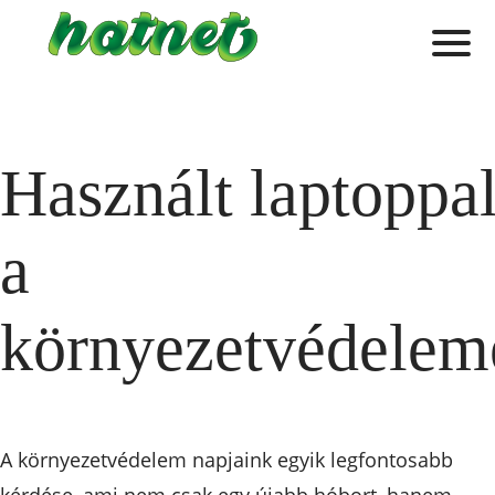
Használt laptoppa
a
környezetvédelem
A környezetvédelem napjaink egyik legfontosabb
kérdése, ami nem csak egy újabb hóbort, hanem