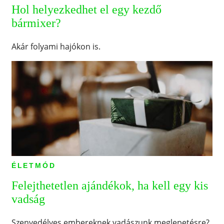
Hol helyezkedhet el egy kezdő
bármixer?
Akár folyami hajókon is.
ÉLETMÓD
Felejthetetlen ajándékok, ha kell egy kis
vadság
Szenvedélyes embereknek vadászunk meglepetésre?