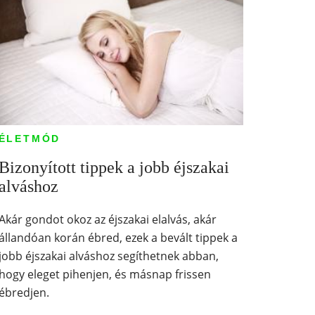
ÉLETMÓD
Bizonyított tippek a jobb éjszakai
alváshoz
Akár gondot okoz az éjszakai elalvás, akár
állandóan korán ébred, ezek a bevált tippek a
jobb éjszakai alváshoz segíthetnek abban,
hogy eleget pihenjen, és másnap frissen
ébredjen.