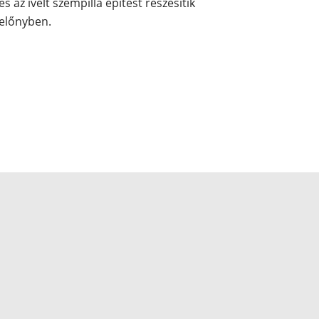
és az ívelt szempilla építést részesítik
előnyben.