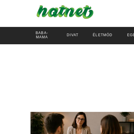
BABA-
DIVAT
ÉLETMÓD
EG
MAMA