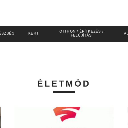
OTTHON / ÉPÍTKEZÉS /
ÉSZSÉG
KERT
A
FELÚJÍTÁS
ÉLETMÓD