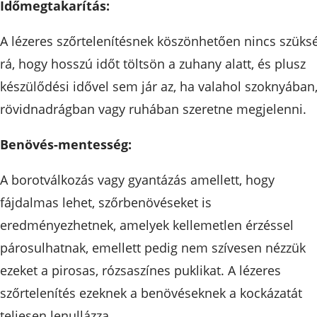
Időmegtakarítás:
A lézeres szőrtelenítésnek köszönhetően nincs szüks
rá, hogy hosszú időt töltsön a zuhany alatt, és plusz
készülődési idővel sem jár az, ha valahol szoknyában
rövidnadrágban vagy ruhában szeretne megjelenni.
Benövés-mentesség:
A borotválkozás vagy gyantázás amellett, hogy
fájdalmas lehet, szőrbenövéseket is
eredményezhetnek, amelyek kellemetlen érzéssel
párosulhatnak, emellett pedig nem szívesen nézzük
ezeket a pirosas, rózsaszínes puklikat. A lézeres
szőrtelenítés ezeknek a benövéseknek a kockázatát
teljesen lenullázza.