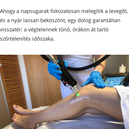
Ahogy a napsugarak fokozatosan melegítik a levegőt,
és a nyár lassan beköszönt, egy dolog garantáltan
visszatér: a végtelennek tűnő, órákon át tartó
szőrtelenítés időszaka.