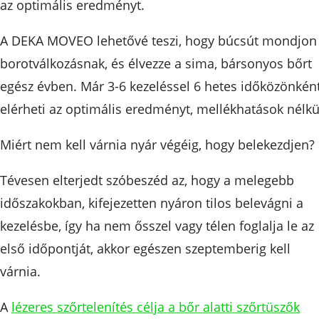
az optimális eredményt.
A DEKA MOVEO lehetővé teszi, hogy búcsút mondjon
borotválkozásnak, és élvezze a sima, bársonyos bőrt
egész évben. Már 3-6 kezeléssel 6 hetes időközönkén
elérheti az optimális eredményt, mellékhatások nélkü
Miért nem kell várnia nyár végéig, hogy belekezdjen?
Tévesen elterjedt szóbeszéd az, hogy a melegebb
időszakokban, kifejezetten nyáron tilos belevágni a
kezelésbe, így ha nem ősszel vagy télen foglalja le az
első időpontját, akkor egészen szeptemberig kell
várnia.
A
lézeres szőrtelenítés célja a bőr alatti szőrtüszők