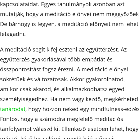
kapcsolataidat. Egyes tanulmányok azonban azt
mutatják, hogy a meditáció előnyei nem meggyőzőek
De bárhogy is legyen, a meditáció előnyeit nem lehet
letagadni.
A meditáció segít kifejleszteni az együttérzést. Az
együttérzés gyakorlásával több empátiát és
összpontosítást fogsz érezni. A meditáció előnyei
sokrétűek és változatosak. Akkor gyakorolhatod,
amikor csak akarod, és alkalmazkodhatsz egyedi
személyiségedhez. Ha nem vagy kezdő, megkérheted
tanárodat
, hogy hozzon neked egy mindfulness-edzés
Fontos, hogy a számodra megfelelő meditációs
tanfolyamot válaszd ki. Ellenkező esetben lehet, hogy
már túl késő lesz elérni a meditáció előnyeit.