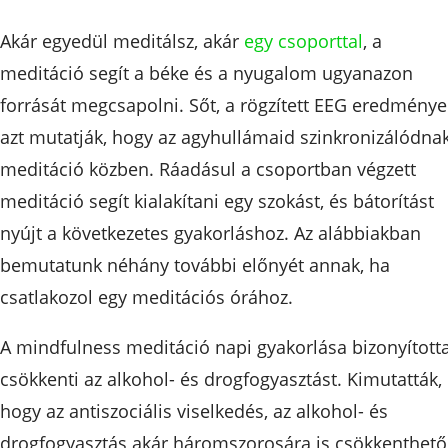
Akár egyedül meditálsz, akár
egy csoporttal
, a
meditáció segít a béke és a nyugalom ugyanazon
forrását megcsapolni. Sőt, a rögzített EEG eredménye
azt mutatják, hogy az agyhullámaid szinkronizálódna
meditáció közben. Ráadásul a csoportban végzett
meditáció segít kialakítani egy szokást, és bátorítást
nyújt a következetes gyakorláshoz. Az alábbiakban
bemutatunk néhány további előnyét annak, ha
csatlakozol egy meditációs órához.
A mindfulness meditáció napi gyakorlása bizonyított
csökkenti az alkohol- és drogfogyasztást. Kimutatták,
hogy az antiszociális viselkedés, az alkohol- és
drogfogyasztás akár háromszorosára is csökkenthető