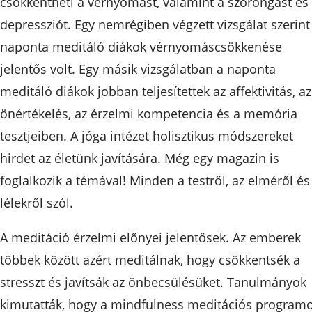
csökkentheti a vérnyomást, valamint a szorongást és
depressziót. Egy nemrégiben végzett vizsgálat szerint
naponta meditáló diákok vérnyomáscsökkenése
jelentős volt. Egy másik vizsgálatban a naponta
meditáló diákok jobban teljesítettek az affektivitás, az
önértékelés, az érzelmi kompetencia és a memória
tesztjeiben. A jóga intézet holisztikus módszereket
hirdet az életünk javítására. Még egy magazin is
foglalkozik a témával! Minden a testről, az elméről és
lélekről szól.
A meditáció érzelmi előnyei jelentősek. Az emberek
többek között azért meditálnak, hogy csökkentsék a
stresszt és javítsák az önbecsülésüket. Tanulmányok
kimutatták, hogy a mindfulness meditációs program