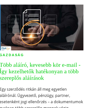
GAZDASÁG
Több aláíró, kevesebb kör e-mail -
Így kezelhetők hatékonyan a több
szereplős aláírások
Egy szerződés ritkán áll meg egyetlen
aláírónál. Ügyvezető, pénzügy, partner,
esetenként jogi ellenőrzés – a dokumentumok