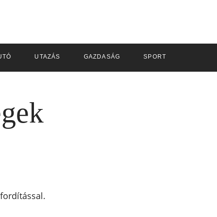
UTÓ
UTAZÁS
GAZDASÁG
SPORT
egek
ordítással.