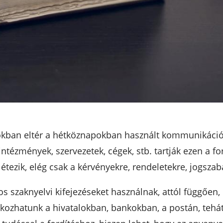
ban eltér a hétköznapokban használt kommunikációtó
ézmények, szervezetek, cégek, stb. tartják ezen a f
létezik, elég csak a kérvényekre, rendeletekre, jogsz
os szaknyelvi kifejezéseket használnak, attól függően,
álkozhatunk a hivatalokban, bankokban, a postán, tehá