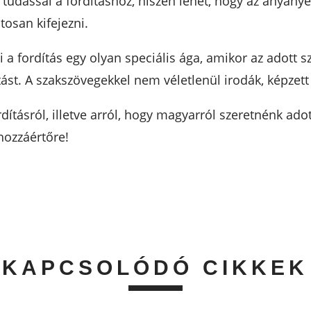
 tudással a fordításhoz, hiszen lehet, hogy az anyanye
osan kifejezni.
i a fordítás egy olyan speciális ága, amikor az adott
tást. A szakszövegekkel nem véletlenül irodák, képzet
ításról, illetve arról, hogy magyarról szeretnénk adott
hozzáértőre!
KAPCSOLÓDÓ CIKKEK