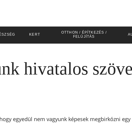
OTTHON / ÉPÍTKEZÉS /
ÉSZSÉG
KERT
A
FELÚJÍTÁS
unk hivatalos szöv
 hogy egyedül nem vagyunk képesek megbirkózni egy f