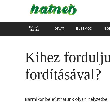
BABA-
DIVAT
ÉLETMÓD
EG
MAMA
Kihez fordulj
fordításával?
Bármikor belefuthatunk olyan helyzetbe,