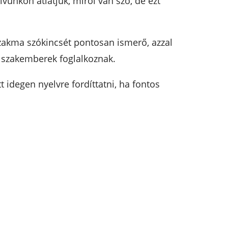
lvünkön átlátjuk, miről van szó, de ezt
 szakma szókincsét pontosan ismerő, azzal
t szakemberek foglalkoznak.
 idegen nyelvre fordíttatni, ha fontos