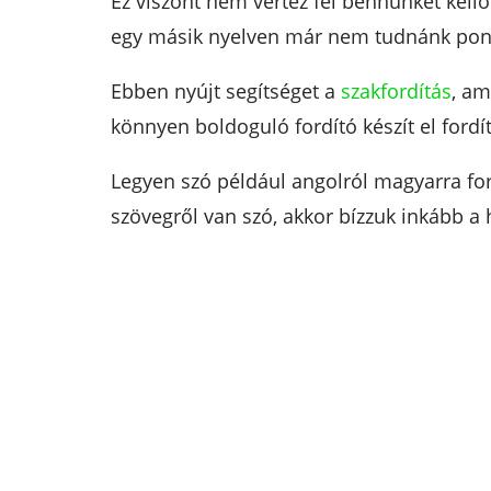
Ez viszont nem vértez fel bennünket kellő
egy másik nyelven már nem tudnánk pont
Ebben nyújt segítséget a
szakfordítás
, am
könnyen boldoguló fordító készít el fordí
Legyen szó például angolról magyarra ford
szövegről van szó, akkor bízzuk inkább a 