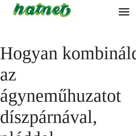
Hogyan kombinál
az
ágyneműhuzatot
díszpárnával,