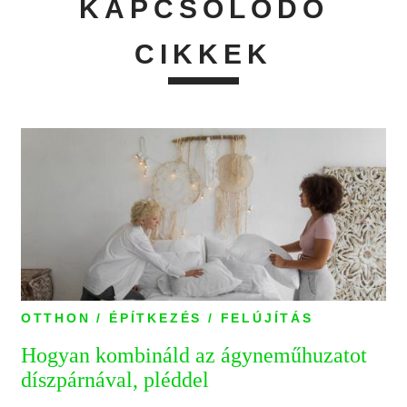
KAPCSOLÓDÓ
CIKKEK
OTTHON / ÉPÍTKEZÉS / FELÚJÍTÁS
Hogyan kombináld az ágyneműhuzatot
díszpárnával, pléddel