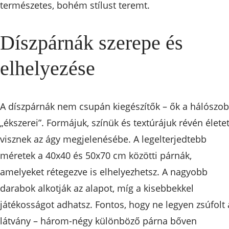
természetes, bohém stílust teremt.
Díszpárnák szerepe és
elhelyezése
A díszpárnák nem csupán kiegészítők – ők a hálószo
„ékszerei”. Formájuk, színük és textúrájuk révén élete
visznek az ágy megjelenésébe. A legelterjedtebb
méretek a 40x40 és 50x70 cm közötti párnák,
amelyeket rétegezve is elhelyezhetsz. A nagyobb
darabok alkotják az alapot, míg a kisebbekkel
játékosságot adhatsz. Fontos, hogy ne legyen zsúfolt 
látvány – három-négy különböző párna bőven