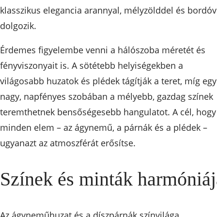
klasszikus elegancia arannyal, mélyzölddel és bordóv
dolgozik.
Érdemes figyelembe venni a hálószoba méretét és
fényviszonyait is. A sötétebb helyiségekben a
világosabb huzatok és plédek tágítják a teret, míg egy
nagy, napfényes szobában a mélyebb, gazdag színek
teremthetnek bensőségesebb hangulatot. A cél, hogy
minden elem – az ágynemű, a párnák és a plédek –
ugyanazt az atmoszférát erősítse.
Színek és minták harmóniáj
Az ágyneműhuzat és a díszpárnák színvilága