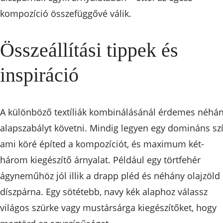
kompozíció összefüggővé válik.
Összeállítási tippek és
inspiráció
A különböző textíliák kombinálásánál érdemes néhá
alapszabályt követni. Mindig legyen egy domináns szí
ami köré építed a kompozíciót, és maximum két-
három kiegészítő árnyalat. Például egy törtfehér
ágyneműhöz jól illik a drapp pléd és néhány olajzöld
díszpárna. Egy sötétebb, navy kék alaphoz válassz
világos szürke vagy mustársárga kiegészítőket, hogy