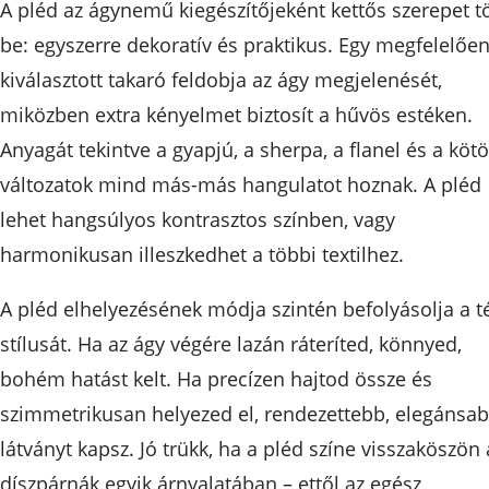
A pléd az ágynemű kiegészítőjeként kettős szerepet tö
be: egyszerre dekoratív és praktikus. Egy megfelelőe
kiválasztott takaró feldobja az ágy megjelenését,
miközben extra kényelmet biztosít a hűvös estéken.
Anyagát tekintve a gyapjú, a sherpa, a flanel és a kötö
változatok mind más-más hangulatot hoznak. A pléd
lehet hangsúlyos kontrasztos színben, vagy
harmonikusan illeszkedhet a többi textilhez.
A pléd elhelyezésének módja szintén befolyásolja a t
stílusát. Ha az ágy végére lazán ráteríted, könnyed,
bohém hatást kelt. Ha precízen hajtod össze és
szimmetrikusan helyezed el, rendezettebb, elegánsa
látványt kapsz. Jó trükk, ha a pléd színe visszaköszön 
díszpárnák egyik árnyalatában – ettől az egész