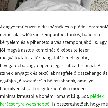
Az ágyneműhuzat, a díszpárnák és a plédek harmóniá
nemcsak esztétikai szempontból fontos, hanem a
kényelem és a pihentető alvás szempontjából is. Egy
jól megválasztott kombináció képes teljesen
megváltoztatni a tér hangulatát: melegebbé,
hívogatóbbá vagy éppen elegánsabbá tenni azt. A
színek, anyagok és textúrák megfelelő összehangolás
egyfajta „öltöztetése” a hálószobának, amellyel
bármilyen stílust megidézhetünk a modern
minimalizmustól a bohém romantikáig. Sőt,
plédek
karácsonyra webshopból
is beszerezhetőek, hogy mé