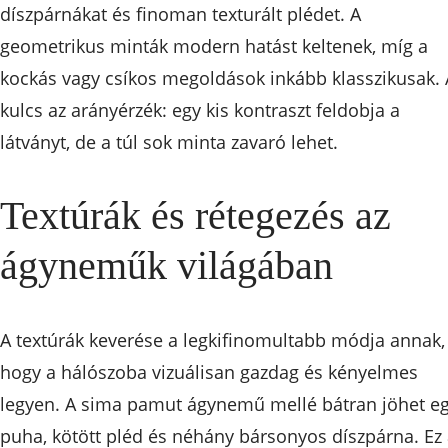
díszpárnákat és finoman texturált plédet. A
geometrikus minták modern hatást keltenek, míg a
kockás vagy csíkos megoldások inkább klasszikusak. 
kulcs az arányérzék: egy kis kontraszt feldobja a
látványt, de a túl sok minta zavaró lehet.
Textúrák és rétegezés az
ágyneműk világában
A textúrák keverése a legkifinomultabb módja annak,
hogy a hálószoba vizuálisan gazdag és kényelmes
legyen. A sima pamut ágynemű mellé bátran jöhet e
puha, kötött pléd és néhány bársonyos díszpárna. Ez