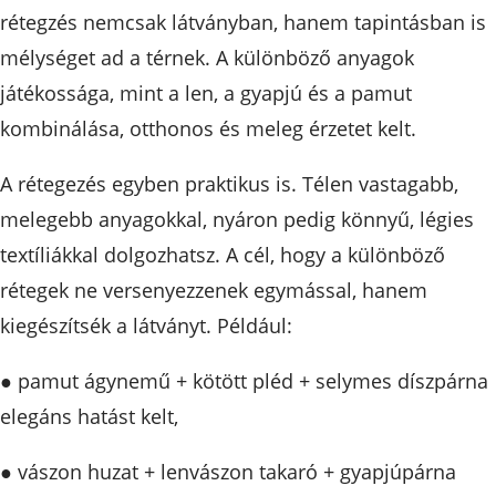
rétegzés nemcsak látványban, hanem tapintásban is
mélységet ad a térnek. A különböző anyagok
játékossága, mint a len, a gyapjú és a pamut
kombinálása, otthonos és meleg érzetet kelt.
A rétegezés egyben praktikus is. Télen vastagabb,
melegebb anyagokkal, nyáron pedig könnyű, légies
textíliákkal dolgozhatsz. A cél, hogy a különböző
rétegek ne versenyezzenek egymással, hanem
kiegészítsék a látványt. Például:
● pamut ágynemű + kötött pléd + selymes díszpárna
elegáns hatást kelt,
● vászon huzat + lenvászon takaró + gyapjúpárna