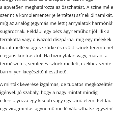
alapvetően meghatározza az összhatást. A színelméle
szerint a komplementer (ellentétes) színek dinamikát,
míg az analóg (egymás melletti) árnyalatok harmóniá
sugároznak. Például egy bézs ágyneműhöz jól illik a
terrakotta vagy olívazöld díszpárna, míg egy mélykék
huzat mellé világos szürke és ezüst színek teremtene
elegáns kontrasztot. Ha bizonytalan vagy, maradj a
természetes, semleges színek mellett, ezekhez szinte
bármilyen kiegészítő illeszthető.
A minták keverése izgalmas, de tudatos megközelítés
igényel. Jó szabály, hogy a nagy mintát mindig
ellensúlyozza egy kisebb vagy egyszínű elem. Például
egy virágmintás ágynemű mellé választhatsz egyszín