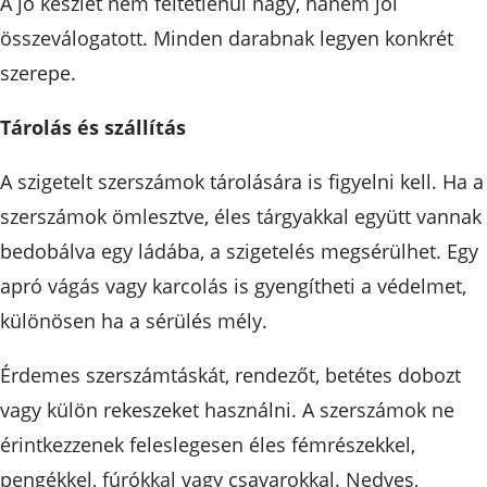
A jó készlet nem feltétlenül nagy, hanem jól
összeválogatott. Minden darabnak legyen konkrét
szerepe.
Tárolás és szállítás
A szigetelt szerszámok tárolására is figyelni kell. Ha a
szerszámok ömlesztve, éles tárgyakkal együtt vannak
bedobálva egy ládába, a szigetelés megsérülhet. Egy
apró vágás vagy karcolás is gyengítheti a védelmet,
különösen ha a sérülés mély.
Érdemes szerszámtáskát, rendezőt, betétes dobozt
vagy külön rekeszeket használni. A szerszámok ne
érintkezzenek feleslegesen éles fémrészekkel,
pengékkel, fúrókkal vagy csavarokkal. Nedves,