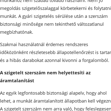
munkához nem szabad tovább használni. Nem jó
megoldás szigetelőszalaggal körbetekerni és folytatni
munkát. A gyári szigetelés sérülése után a szerszám
biztonsági minősége nem tekinthető változatlanul
megbízhatónak.
Szakmai használatnál érdemes rendszeres
időközönként részletesebb állapotellenőrzést is tartan
és a hibás darabokat azonnal kivonni a forgalomból.
A szigetelt szerszám nem helyettesíti az
áramtalanítást
Az egyik legfontosabb biztonsági alapelv, hogy ahol
lehet, a munkát áramtalanított állapotban kell végezn
A szigetelt szerszám nem arra való, hogy feleslegese