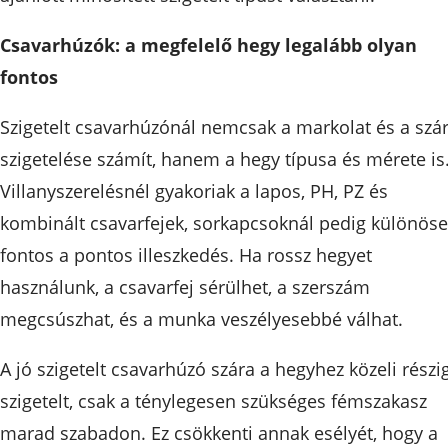
Csavarhúzók: a megfelelő hegy legalább olyan
fontos
Szigetelt csavarhúzónál nemcsak a markolat és a szá
szigetelése számít, hanem a hegy típusa és mérete is
Villanyszerelésnél gyakoriak a lapos, PH, PZ és
kombinált csavarfejek, sorkapcsoknál pedig különös
fontos a pontos illeszkedés. Ha rossz hegyet
használunk, a csavarfej sérülhet, a szerszám
megcsúszhat, és a munka veszélyesebbé válhat.
A jó szigetelt csavarhúzó szára a hegyhez közeli részi
szigetelt, csak a ténylegesen szükséges fémszakasz
marad szabadon. Ez csökkenti annak esélyét, hogy a