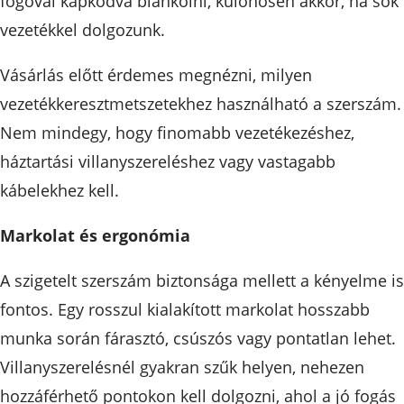
fogóval kapkodva blankolni, különösen akkor, ha sok
vezetékkel dolgozunk.
Vásárlás előtt érdemes megnézni, milyen
vezetékkeresztmetszetekhez használható a szerszám.
Nem mindegy, hogy finomabb vezetékezéshez,
háztartási villanyszereléshez vagy vastagabb
kábelekhez kell.
Markolat és ergonómia
A szigetelt szerszám biztonsága mellett a kényelme is
fontos. Egy rosszul kialakított markolat hosszabb
munka során fárasztó, csúszós vagy pontatlan lehet.
Villanyszerelésnél gyakran szűk helyen, nehezen
hozzáférhető pontokon kell dolgozni, ahol a jó fogás