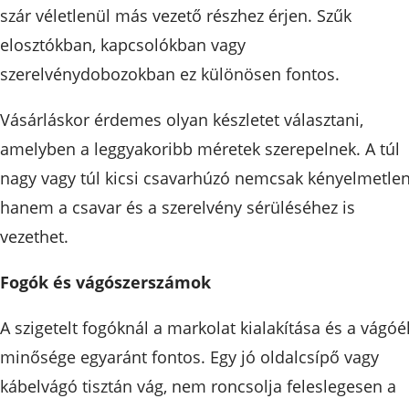
szár véletlenül más vezető részhez érjen. Szűk
elosztókban, kapcsolókban vagy
szerelvénydobozokban ez különösen fontos.
Vásárláskor érdemes olyan készletet választani,
amelyben a leggyakoribb méretek szerepelnek. A túl
nagy vagy túl kicsi csavarhúzó nemcsak kényelmetlen
hanem a csavar és a szerelvény sérüléséhez is
vezethet.
Fogók és vágószerszámok
A szigetelt fogóknál a markolat kialakítása és a vágóé
minősége egyaránt fontos. Egy jó oldalcsípő vagy
kábelvágó tisztán vág, nem roncsolja feleslegesen a