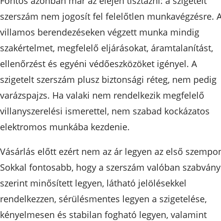
Fontos azonban már az elején tisztázni: a szigetelt
szerszám nem jogosít fel felelőtlen munkavégzésre. 
villamos berendezéseken végzett munka mindig
szakértelmet, megfelelő eljárásokat, áramtalanítást,
ellenőrzést és egyéni védőeszközöket igényel. A
szigetelt szerszám plusz biztonsági réteg, nem pedig
varázspajzs. Ha valaki nem rendelkezik megfelelő
villanyszerelési ismerettel, nem szabad kockázatos
elektromos munkába kezdenie.
Vásárlás előtt ezért nem az ár legyen az első szempon
Sokkal fontosabb, hogy a szerszám valóban szabvány
szerint minősített legyen, látható jelölésekkel
rendelkezzen, sérülésmentes legyen a szigetelése,
kényelmesen és stabilan fogható legyen, valamint