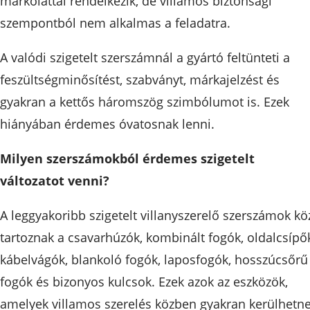
markolattal rendelkezik, de villamos biztonsági
szempontból nem alkalmas a feladatra.
A valódi szigetelt szerszámnál a gyártó feltünteti a
feszültségminősítést, szabványt, márkajelzést és
gyakran a kettős háromszög szimbólumot is. Ezek
hiányában érdemes óvatosnak lenni.
Milyen szerszámokból érdemes szigetelt
változatot venni?
A leggyakoribb szigetelt villanyszerelő szerszámok kö
tartoznak a csavarhúzók, kombinált fogók, oldalcsípő
kábelvágók, blankoló fogók, laposfogók, hosszúcsőrű
fogók és bizonyos kulcsok. Ezek azok az eszközök,
amelyek villamos szerelés közben gyakran kerülhetn