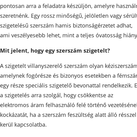
pontosan arra a feladatra készüljön, amelyre használ
szeretnénk. Egy rossz minőségű, jelöletlen vagy sérül
szigetelésű szerszám hamis biztonságérzetet adhat,
ami veszélyesebb lehet, mint a teljes óvatosság hiány
Mit jelent, hogy egy szerszám szigetelt?
A szigetelt villanyszerelő szerszám olyan kéziszerszá
amelynek fogórésze és bizonyos esetekben a fémszá
egy része speciális szigetelő bevonattal rendelkezik. 
a szigetelés arra szolgál, hogy csökkentse az
elektromos áram felhasználó felé történő vezetéséne
kockázatát, ha a szerszám feszültség alatt álló résszel
kerül kapcsolatba.