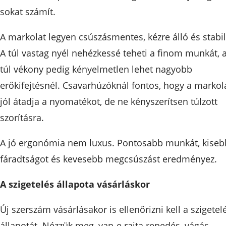
sokat számít.
A markolat legyen csúszásmentes, kézre álló és stabil
A túl vastag nyél nehézkessé teheti a finom munkát, 
túl vékony pedig kényelmetlen lehet nagyobb
erőkifejtésnél. Csavarhúzóknál fontos, hogy a markol
jól átadja a nyomatékot, de ne kényszerítsen túlzott
szorításra.
A jó ergonómia nem luxus. Pontosabb munkát, kiseb
fáradtságot és kevesebb megcsúszást eredményez.
A szigetelés állapota vásárláskor
Új szerszám vásárlásakor is ellenőrizni kell a szigetel
állapotát. Nézzük meg, van-e rajta repedés, vágás,