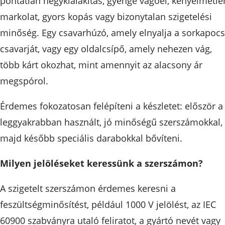
pontatlan hegykialakítás, gyenge vágóél, kényelmetle
markolat, gyors kopás vagy bizonytalan szigetelési
minőség. Egy csavarhúzó, amely elnyalja a sorkapocs
csavarját, vagy egy oldalcsípő, amely nehezen vág,
több kárt okozhat, mint amennyit az alacsony ár
megspórol.
Érdemes fokozatosan felépíteni a készletet: először a
leggyakrabban használt, jó minőségű szerszámokkal,
majd később speciális darabokkal bővíteni.
Milyen jelöléseket keressünk a szerszámon?
A szigetelt szerszámon érdemes keresni a
feszültségminősítést, például 1000 V jelölést, az IEC
60900 szabványra utaló feliratot, a gyártó nevét vagy