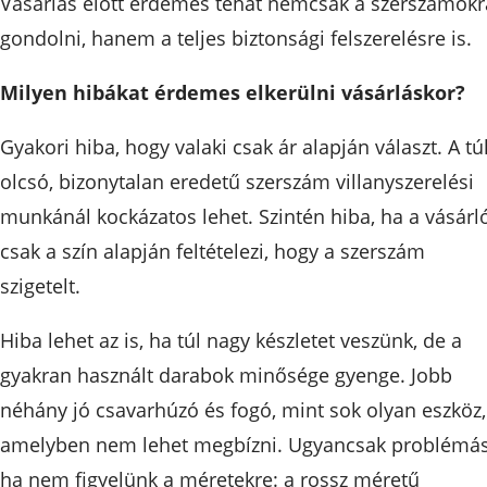
Vásárlás előtt érdemes tehát nemcsak a szerszámokr
gondolni, hanem a teljes biztonsági felszerelésre is.
Milyen hibákat érdemes elkerülni vásárláskor?
Gyakori hiba, hogy valaki csak ár alapján választ. A tú
olcsó, bizonytalan eredetű szerszám villanyszerelési
munkánál kockázatos lehet. Szintén hiba, ha a vásárl
csak a szín alapján feltételezi, hogy a szerszám
szigetelt.
Hiba lehet az is, ha túl nagy készletet veszünk, de a
gyakran használt darabok minősége gyenge. Jobb
néhány jó csavarhúzó és fogó, mint sok olyan eszköz,
amelyben nem lehet megbízni. Ugyancsak problémás
ha nem figyelünk a méretekre: a rossz méretű