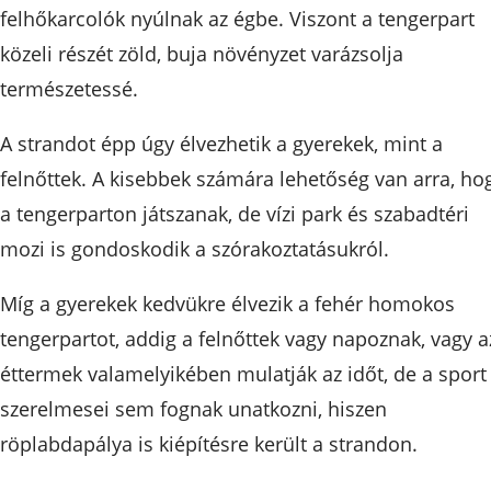
felhőkarcolók nyúlnak az égbe. Viszont a tengerpart
közeli részét zöld, buja növényzet varázsolja
természetessé.
A strandot épp úgy élvezhetik a gyerekek, mint a
felnőttek. A kisebbek számára lehetőség van arra, ho
a tengerparton játszanak, de vízi park és szabadtéri
mozi is gondoskodik a szórakoztatásukról.
Míg a gyerekek kedvükre élvezik a fehér homokos
tengerpartot, addig a felnőttek vagy napoznak, vagy a
éttermek valamelyikében mulatják az időt, de a sport
szerelmesei sem fognak unatkozni, hiszen
röplabdapálya is kiépítésre került a strandon.