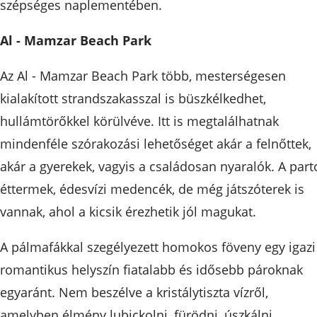
szépséges naplementében.
Al - Mamzar Beach Park
Az Al - Mamzar Beach Park több, mesterségesen
kialakított strandszakasszal is büszkélkedhet,
hullámtörőkkel körülvéve. Itt is megtalálhatnak
mindenféle szórakozási lehetőséget akár a felnőttek,
akár a gyerekek, vagyis a családosan nyaralók. A par
éttermek, édesvízi medencék, de még játszóterek is
vannak, ahol a kicsik érezhetik jól magukat.
A pálmafákkal szegélyezett homokos föveny egy igazi
romantikus helyszín fiatalabb és idősebb pároknak
egyaránt. Nem beszélve a kristálytiszta vízről,
amelyben élmény lubickolni, fürödni, úszkálni.