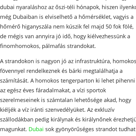
dubai nyaraláshoz az őszi-téli hónapok, hiszen ilyenk
még Dubaiban is elviselhető a hőmérséklet, vagyis a
hőmérő higanyszála nem kúszik fel majd 50 fok fölé,
de mégis van annyira jó idő, hogy kiélvezhessünk a
finomhomokos, pálmafás strandokat.
A strandokon is nagyon jó az infrastruktúra, homoko
fövennyel rendelkeznek és bárki megtalálhatja a
számítását. A homokos tengerparton ki lehet pihenni
az egész éves fáradalmakat, a vízi sportok
szerelmeseinek is számtalan lehetősége akad, hogy
kiéljék a víz iránti szenvedélyüket. Az exkluzív
szállodákban pedig királynak és királynőnek érezhetj
magunkat.
Dubai
sok gyönyörűséges strandot tudhat