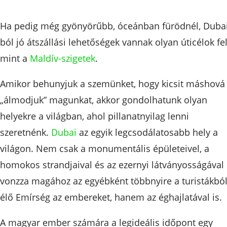
Ha pedig még gyönyörűbb, óceánban fürödnél, Dubai
ból jó átszállási lehetőségek vannak olyan úticélok fel
mint a
Maldív-szigetek
.
Amikor behunyjuk a szemünket, hogy kicsit máshová
„álmodjuk” magunkat, akkor gondolhatunk olyan
helyekre a világban, ahol pillanatnyilag lenni
szeretnénk.
Dubai
az egyik legcsodálatosabb hely a
világon. Nem csak a monumentális épületeivel, a
homokos strandjaival és az ezernyi látványosságával
vonzza magához az egyébként többnyire a turistákbó
élő Emírség az embereket, hanem az éghajlatával is.
A magyar ember számára a legideális időpont egy