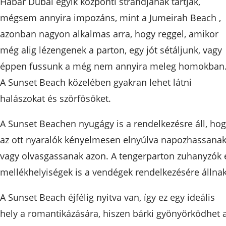
Habár Dubai egyik központi strandjának tartják,
mégsem annyira impozáns, mint a Jumeirah Beach ,
azonban nagyon alkalmas arra, hogy reggel, amikor
még alig lézengenek a parton, egy jót sétáljunk, vagy
éppen fussunk a még nem annyira meleg homokban
A Sunset Beach közelében gyakran lehet látni
halászokat és szörfösöket.
A Sunset Beachen nyugágy is a rendelkezésre áll, ho
az ott nyaralók kényelmesen elnyúlva napozhassanak
vagy olvasgassanak azon. A tengerparton zuhanyzók 
mellékhelyiségek is a vendégek rendelkezésére állnak
A Sunset Beach éjfélig nyitva van, így ez egy ideális
hely a romantikázására, hiszen bárki gyönyörködhet 