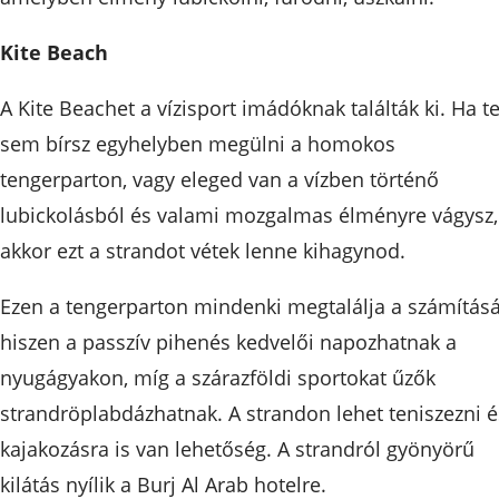
Kite Beach
A Kite Beachet a vízisport imádóknak találták ki. Ha t
sem bírsz egyhelyben megülni a homokos
tengerparton, vagy eleged van a vízben történő
lubickolásból és valami mozgalmas élményre vágysz,
akkor ezt a strandot vétek lenne kihagynod.
Ezen a tengerparton mindenki megtalálja a számításá
hiszen a passzív pihenés kedvelői napozhatnak a
nyugágyakon, míg a szárazföldi sportokat űzők
strandröplabdázhatnak. A strandon lehet teniszezni é
kajakozásra is van lehetőség. A strandról gyönyörű
kilátás nyílik a Burj Al Arab hotelre.