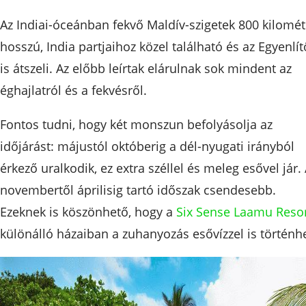
Az Indiai-óceánban fekvő Maldív-szigetek 800 kilomét
hosszú, India partjaihoz közel található és az Egyenlít
is átszeli. Az előbb leírtak elárulnak sok mindent az
éghajlatról és a fekvésről.
Fontos tudni, hogy két monszun befolyásolja az
időjárást: májustól októberig a dél-nyugati irányból
érkező uralkodik, ez extra széllel és meleg esővel jár.
novembertől áprilisig tartó időszak csendesebb.
Ezeknek is köszönhető, hogy a
Six Sense Laamu Reso
különálló házaiban a zuhanyozás esővízzel is történhe