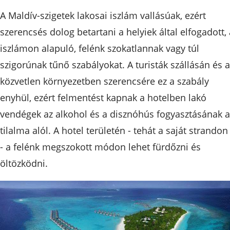
A Maldív-szigetek lakosai iszlám vallásúak, ezért
szerencsés dolog betartani a helyiek által elfogadott, 
iszlámon alapuló, felénk szokatlannak vagy túl
szigorúnak tűnő szabályokat. A turisták szállásán és a
közvetlen környezetben szerencsére ez a szabály
enyhül, ezért felmentést kapnak a hotelben lakó
vendégek az alkohol és a disznóhús fogyasztásának a
tilalma alól. A hotel területén - tehát a saját strandon 
- a felénk megszokott módon lehet fürdőzni és
öltözködni.