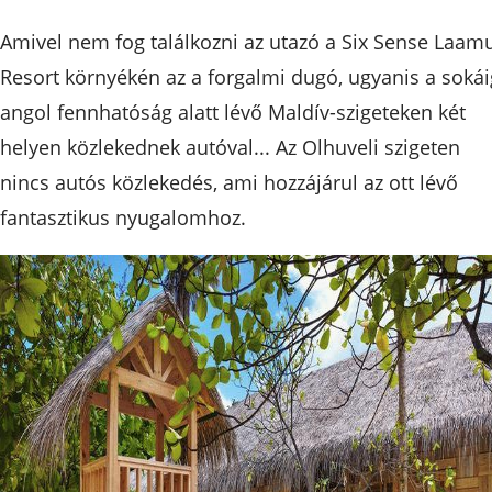
Amivel nem fog találkozni az utazó a Six Sense Laam
Resort környékén az a forgalmi dugó, ugyanis a sokái
angol fennhatóság alatt lévő Maldív-szigeteken két
helyen közlekednek autóval... Az Olhuveli szigeten
nincs autós közlekedés, ami hozzájárul az ott lévő
fantasztikus nyugalomhoz.