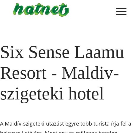
Six Sense Laamu
Resort - Maldiv-
szigeteki hotel
A Maldív-szigeteki utazást egyre több turista írja fel a
bakancs listájára. Most egy öt csillagos hotelen