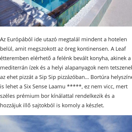
Az Európából ide utazó megtalál mindent a hotelen
belül, amit megszokott az öreg kontinensen. A Leaf
étteremben elérhető a felénk bevált konyha, akinek a
mediterrán ízek és a helyi alapanyagok nem tetszene
az ehet pizzát a Sip Sip pizzázóban… Bortúra helyszín
is lehet a Six Sense Laamu *****, ez nem vicc, mert
széles prémium bor kínálattal rendelkezik és a
hozzájuk illő sajtokból is komoly a készlet.