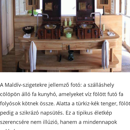
A Maldív-szigetekre jellemző fotó: a szálláshely
cölöpön álló fa kunyhó, amelyeket víz fölött futó fa
folyósok kötnek össze. Alatta a türkiz-kék tenger, fölö
pedig a szikrázó napsütés. Ez a tipikus életkép
szerencsére nem illúzió, hanem a mindennapok