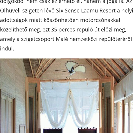
dolgokból nem csak ez érhető el, hanem a jóga is. Az
Olhuveli szigeten lévő Six Sense Laamu Resort a hely
adottságok miatt köszönhetően motorcsónakkal
közelíthető meg, ezt 35 perces repülő út előzi meg,
amely a szigetcsoport Malé nemzetközi repülőteréről
indul.