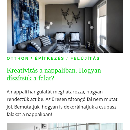
OTTHON / ÉPÍTKEZÉS / FELÚJÍTÁS
Kreativitás a nappaliban. Hogyan
díszítsük a falat?
A nappali hangulatát meghatározza, hogyan
rendezzük azt be. Az üresen tátongó fal nem mutat
jól. Bemutatjuk, hogyan is dekorálhatjuk a csupasz
falakat a nappaliban!