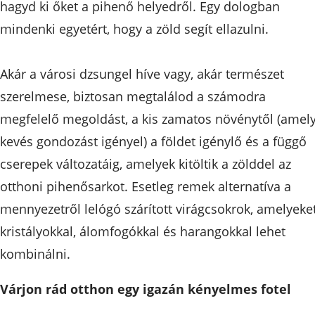
hagyd ki őket a pihenő helyedről. Egy dologban
mindenki egyetért, hogy a zöld segít ellazulni.
Akár a városi dzsungel híve vagy, akár természet
szerelmese, biztosan megtalálod a számodra
megfelelő megoldást, a kis zamatos növénytől (amel
kevés gondozást igényel) a földet igénylő és a függő
cserepek változatáig, amelyek kitöltik a zölddel az
otthoni pihenősarkot. Esetleg remek alternatíva a
mennyezetről lelógó szárított virágcsokrok, amelyeke
kristályokkal, álomfogókkal és harangokkal lehet
kombinálni.
Várjon rád otthon egy igazán kényelmes fotel