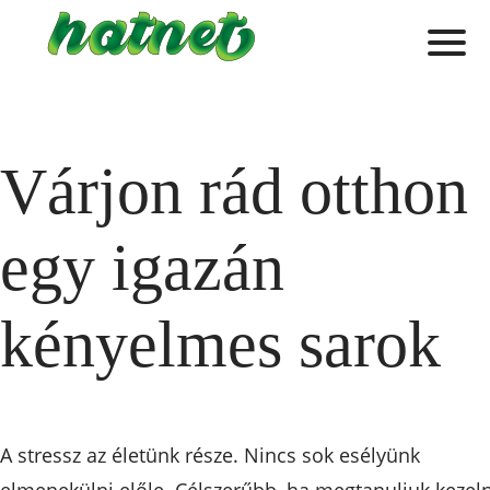
Várjon rád otthon
egy igazán
kényelmes sarok
A stressz az életünk része. Nincs sok esélyünk
elmenekülni előle. Célszerűbb, ha megtanuljuk kezeln