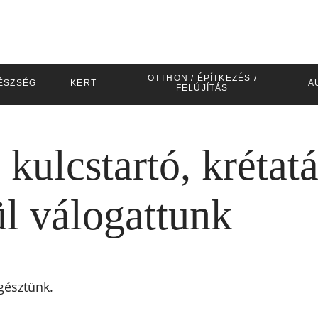
OTTHON / ÉPÍTKEZÉS /
ÉSZSÉG
KERT
A
FELÚJÍTÁS
 kulcstartó, krétat
l válogattunk
gésztünk.