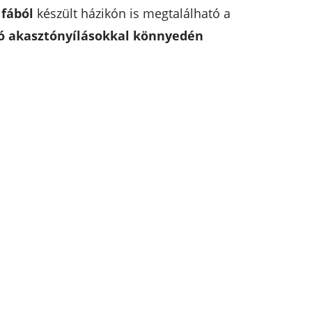
 fából
készült házikón is megtalálható a
tó akasztónyílásokkal könnyedén