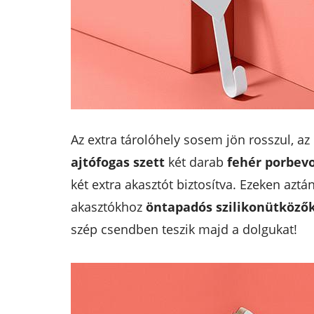
Az extra tárolóhely sosem jön rosszul, a
ajtófogas szett
két darab
fehér porbev
két extra akasztót biztosítva. Ezeken aztá
akasztókhoz
öntapadós szilikonütköző
szép csendben teszik majd a dolgukat!