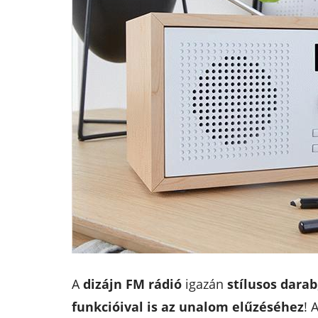
A
dizájn FM rádió
igazán
stílusos darab
funkcióival is az unalom elűzéséhez
! 