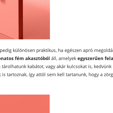
z pedig különösen praktikus, ha egészen apró megoldá
onatos fém akasztóból
áll, amelyek
egyszerűen fel
n tárolhatunk kabátot, vagy akár kulcsokat is, kedvünk 
k
is tartoznak, így attól sem kell tartanunk, hogy a zö