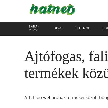
BABA-
DIVAT
ÉLETMÓD
EG
MAMA
Ajtófogas, fali
termékek közü
A Tchibo webáruház termékei között bön