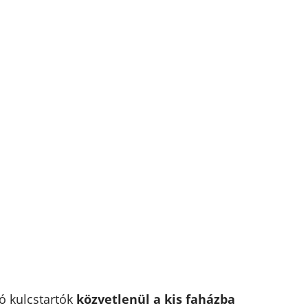
zó kulcstartók
közvetlenül a kis faházba