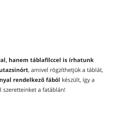
l, hanem táblafilccel is írhatunk
jutazsinórt
, amivel rögzíthetjük a táblát,
nyal rendelkező fából
készült, így a
 szeretteinket a fatáblán!