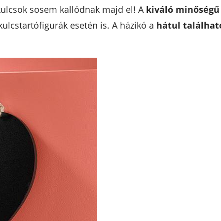
 kulcsok sosem kallódnak majd el! A
kiváló minőségű
kulcstartófigurák esetén is. A házikó a
hátul találha