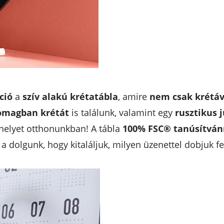
ció
a
szív alakú krétatábla
, amire
nem csak krétáva
omagban krétát
is találunk, valamint egy
rusztikus 
 helyet otthonunkban! A tábla
100% FSC® tanúsítván
 dolgunk, hogy kitaláljuk, milyen üzenettel dobjuk fel