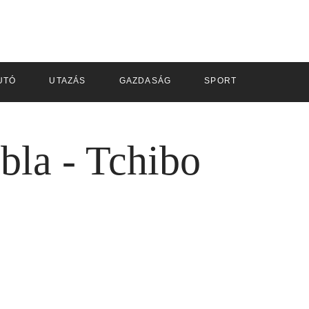
UTÓ
UTAZÁS
GAZDASÁG
SPORT
ábla - Tchibo