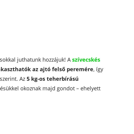
sokkal juthatunk hozzájuk! A
szívecskés
akaszthatók az ajtó felső peremére
, így
szerint. Az
5 kg-os teherbírású
rgésükkel okoznak majd gondot – ehelyett